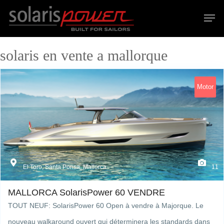
solaris en vente a mallorque
Hit enter to search or ESC to close
Motor
El Toro, Santa Ponsa, Mallorca
11
MALLORCA SolarisPower 60 VENDRE
TOUT NEUF: SolarisPower 60 Open à vendre à Majorque. Le
nouveau walkaround ouvert qui déterminera les standards dans