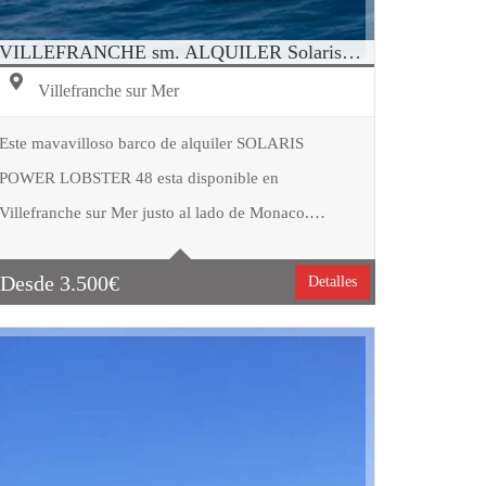
VILLEFRANCHE sm. ALQUILER SolarisPower 48
Villefranche sur Mer
Este mavavilloso barco de alquiler SOLARIS
POWER LOBSTER 48 esta disponible en
Tipo embarcación
Motor
Villefranche sur Mer justo al lado de Monaco.…
Capacidad
11
Cabinas
2
Desde
3.500
€
Detalles