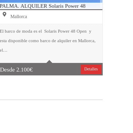
PALMA. ALQUILER Solaris Power 48
Mallorca
El barco de moda es el Solaris Power 48 Open y
esta disponible como barco de alquiler en Mallorca,
Tipo embarcación
Motor
el…
Capacidad
10
Cabinas
2
Desde
2.100
€
Detalles