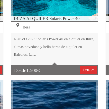
IBIZA ALQUILER Solaris Power 40
Ibiza
NUEVO 2023! Solaris Power 40 en alquiler en Ibiza,
el mas novedoso y bello barco de alquiler en
Tipo embarcación
Motor
Baleares. La…
Capacidad
9
Cabinas
1
Desde
1.500
€
Detalles