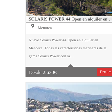
SOLARIS POWER 44 Open en alquiler en Menorca
Menorca
Hit enter to search or ESC to close
Nuevo Solaris Power 44 Open en alquiler en
Menorca. Todas las características marineras de la
Tipo embarcación
Motor
gama Solaris Power con la…
Capacidad
12
Cabinas
2
Desde
2.630
€
Detalles