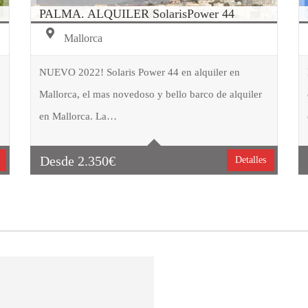
PALMA. ALQUILER SolarisPower 44
Mallorca
NUEVO 2022! Solaris Power 44 en alquiler en
Mallorca, el mas novedoso y bello barco de alquiler
Tipo embarcación
Motor
en Mallorca. La…
Capacidad
9
Cabinas
2
Desde
2.350
€
Detalles