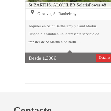
St BARTHS. ALQUILER SolarisPower 48
Gustavia, St. Barthelemy
Alquiler en Saint Barthelemy y Saint Martin.
Disponible tambien un interesante servicio de
Tipo embarcación
Motor
transfer de St Martin a St Barth.…
Capacidad
12
Cabinas
2
Desde
1.300
€
Detalles
Contacto