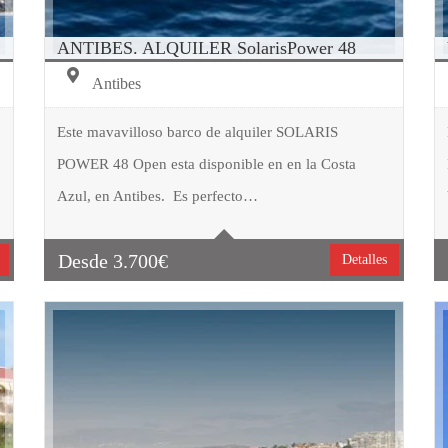
ANTIBES. ALQUILER SolarisPower 48
Antibes
Este mavavilloso barco de alquiler SOLARIS
POWER 48 Open esta disponible en en la Costa
Tipo embarcación
Motor
Azul, en Antibes. Es perfecto…
Capacidad
11
Cabinas
2
Desde
3.700
€
Detalles