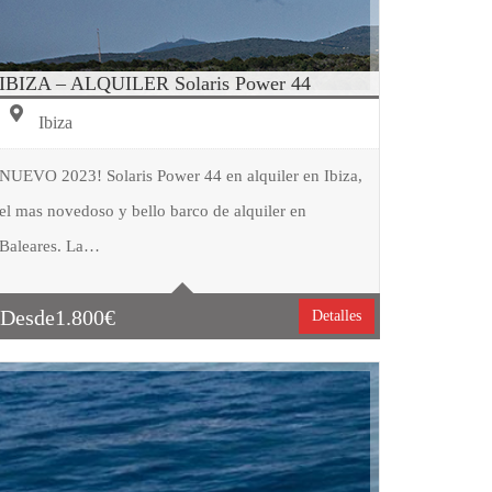
IBIZA – ALQUILER Solaris Power 44
Ibiza
NUEVO 2023! Solaris Power 44 en alquiler en Ibiza,
el mas novedoso y bello barco de alquiler en
Tipo embarcación
Motor
Baleares. La…
Capacidad
9
Cabinas
2
Desde
1.800
€
Detalles