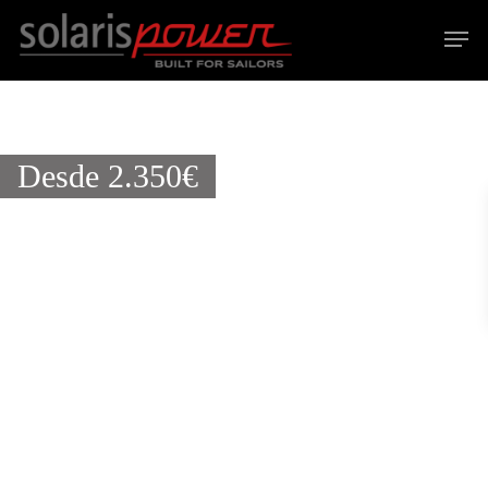
Hit enter to search or ESC to close
Desde
2.350
€